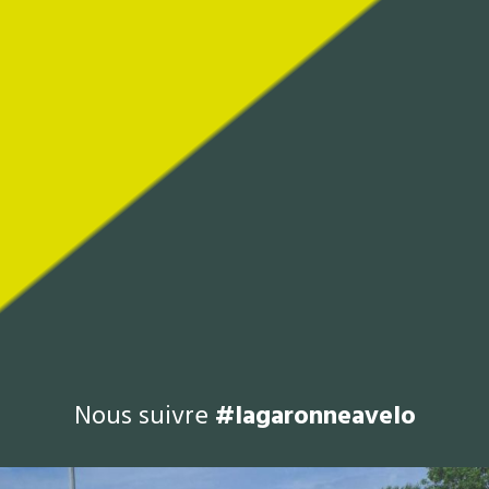
Nous suivre
#lagaronneavelo