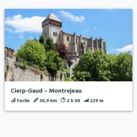
Cierp-Gaud – Montrejeau
Facile
30,9 km
2 h 00
229 m