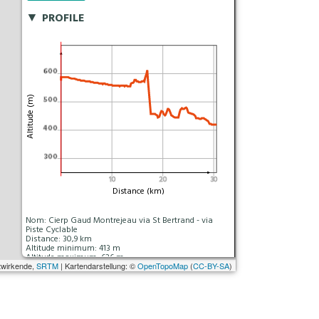
PROFILE
600
Altitude (m)
500
400
300
10
20
30
Distance (km)
Nom:
Cierp Gaud Montrejeau via St Bertrand - via
Piste Cyclable
Distance:
30,9 km
Altitude minimum:
413 m
Altitude maximum:
626 m
twirkende,
Montée cumulée:
SRTM
| Kartendarstellung: ©
229 m
OpenTopoMap
(
CC-BY-SA
)
Descente cumulée :
363 m
Durée:
18035d 14:35'10"