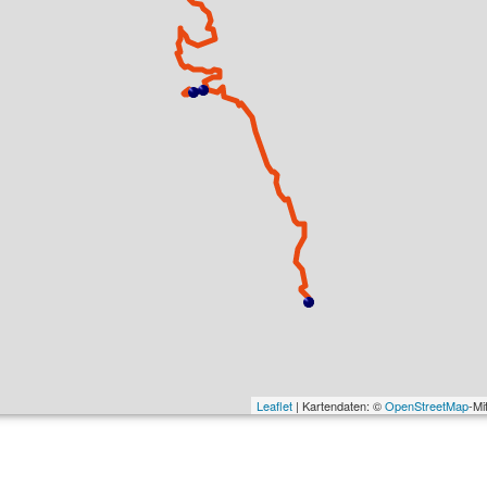
Leaflet
| Kartendaten: ©
OpenStreetMap
-Mi