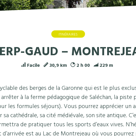
ITINÉRAIRES
IERP-GAUD – MONTREJE
Facile
30,9 km
2 h 00
229 m
 cyclable des berges de la Garonne qui est le plus exclu
s arrêter à la ferme pédagogique de Saléchan, la piste 
pour les formules séjours). Vous pourrez apprécier un 
a cathédrale, sa cité médiévale, son site antique. C’es
mettra de pratiquer tous les sports d’eaux vives. N’h
t d’arrivée est au Lac de Montrejeau où vous pourrez 